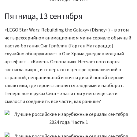
Пятница, 13 сентября
«LEGO Star Wars: Rebuilding the Galaxy» (Disney+) – в этом
четырехсерийном анимационном мини-сериале обычный
пастух-ботаник Сиг Гриблин (Гартен Матараццо)
случайно обнаруживает в Оке Храма джедаев мощный
артефакт – «Камень Основания». Несчастного парня
застигла вихрь, и теперь он в центре приключений в
странной, неправильной и почти дикой новой версии
галактики, где герои становятся злодеями и наоборот.
Теперь все в руках Сига – хватит ли у него еще сил и
смелости соединить все части, как раньше?