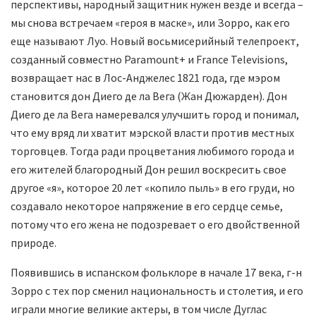
перспективы, народный защитник нужен везде и всегда –
мы снова встречаем «героя в маске», или Зорро, как его
еще называют Луо. Новый восьмисерийный телепроект,
созданный совместно Paramount+ и France Televisions,
возвращает нас в Лос-Анджелес 1821 года, где мэром
становится дон Диего де ла Вега (Жан Дюжарден). Дон
Диего де ла Вега намеревался улучшить город и понимал,
что ему вряд ли хватит мэрской власти против местных
торговцев. Тогда ради процветания любимого города и
его жителей благородный Дон решил воскресить свое
другое «я», которое 20 лет «копило пыль» в его груди, но
создавало некоторое напряжение в его сердце семье,
потому что его жена не подозревает о его двойственной
природе.
Появившись в испанском фольклоре в начале 17 века, г-н
Зорро с тех пор сменил национальность и столетия, и его
играли многие великие актеры, в том числе Дуглас