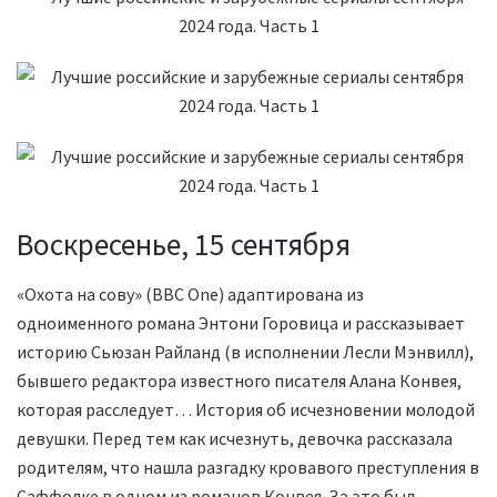
Воскресенье, 15 сентября
«Охота на сову» (BBC One) адаптирована из
одноименного романа Энтони Горовица и рассказывает
историю Сьюзан Райланд (в исполнении Лесли Мэнвилл),
бывшего редактора известного писателя Алана Конвея,
которая расследует… История об исчезновении молодой
девушки. Перед тем как исчезнуть, девочка рассказала
родителям, что нашла разгадку кровавого преступления в
Саффолке в одном из романов Конвея. За это был