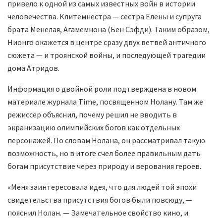
привело к одной из самых известных войн в истории
человечества. Клитемнестра — сестра Елены и супруга
брата Менелая, Агамемнона (Бен Сэфди). Таким образом,
Нионго окажется в центре сразу двух ветвей античного
сюжета — и троянской войны, и последующей трагедии
дома Атридов.
Информация о двойной роли подтверждена в новом
материале журнала Time, посвященном Нолану. Там же
режиссер объяснил, почему решил не вводить в
экранизацию олимпийских богов как отдельных
персонажей. По словам Нолана, он рассматривал такую
возможность, но в итоге счел более правильным дать
богам присутствие через природу и верования героев.
«Меня заинтересовала идея, что для людей той эпохи
свидетельства присутствия богов были повсюду, —
пояснил Нолан. — Замечательное свойство кино, и