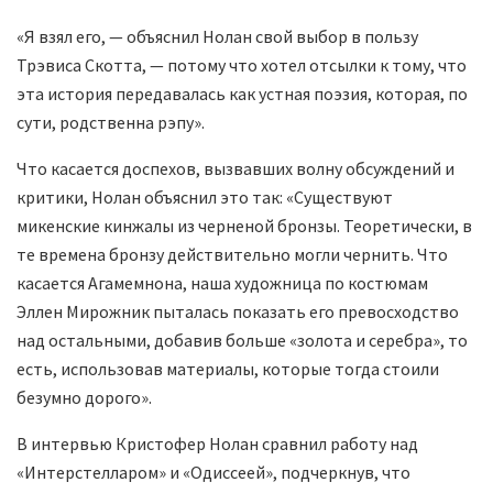
«Я взял его, — объяснил Нолан свой выбор в пользу
Трэвиса Скотта, — потому что хотел отсылки к тому, что
эта история передавалась как устная поэзия, которая, по
сути, родственна рэпу».
Что касается доспехов, вызвавших волну обсуждений и
критики, Нолан объяснил это так: «Существуют
микенские кинжалы из черненой бронзы. Теоретически, в
те времена бронзу действительно могли чернить. Что
касается Агамемнона, наша художница по костюмам
Эллен Мирожник пыталась показать его превосходство
над остальными, добавив больше «золота и серебра», то
есть, использовав материалы, которые тогда стоили
безумно дорого».
В интервью Кристофер Нолан сравнил работу над
«Интерстелларом» и «Одиссеей», подчеркнув, что