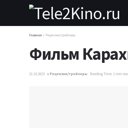
Главная
Рецензии/трейлеры
Фильм Карахи
21.10.2023
в
Рецензии/трейлеры
Reading Time: 1 min rea