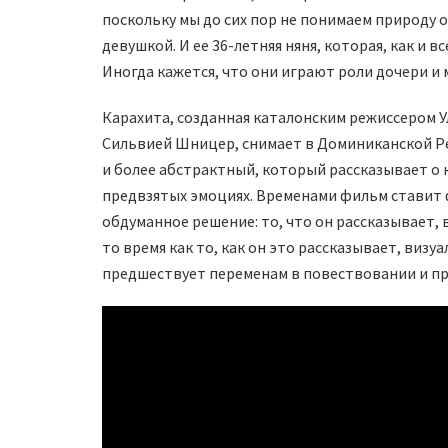
поскольку мы до сих пор не понимаем природу 
девушкой. И ее 36-летняя няня, которая, как и в
Иногда кажется, что они играют роли дочери и 
Карахита, созданная каталонским режиссером 
Сильвией Шницер, снимает в Доминиканской Ре
и более абстрактный, который рассказывает о
предвзятых эмоциях. Временами фильм ставит ф
обдуманное решение: то, что он рассказывает, 
то время как то, как он это рассказывает, виз
предшествует переменам в повествовании и пре