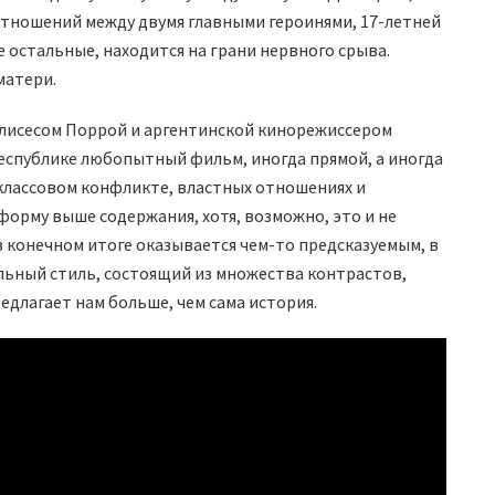
отношений между двумя главными героинями, 17-летней
се остальные, находится на грани нервного срыва.
матери.
Улисесом Поррой и аргентинской кинорежиссером
спублике любопытный фильм, иногда прямой, а иногда
 классовом конфликте, властных отношениях и
орму выше содержания, хотя, возможно, это и не
в конечном итоге оказывается чем-то предсказуемым, в
уальный стиль, состоящий из множества контрастов,
длагает нам больше, чем сама история.