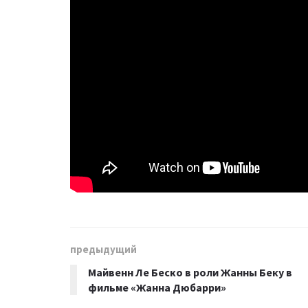
предыдущий
Майвенн Ле Беско в роли Жанны Беку в
фильме «Жанна Дюбарри»