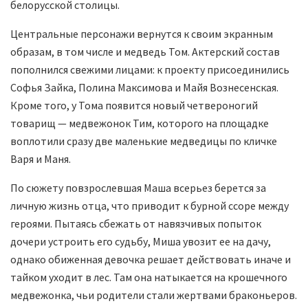
белорусской столицы.
Центральные персонажи вернутся к своим экранным
образам, в том числе и медведь Том. Актерский состав
пополнился свежими лицами: к проекту присоединились
Софья Зайка, Полина Максимова и Майя Вознесенская.
Кроме того, у Тома появится новый четвероногий
товарищ — медвежонок Тим, которого на площадке
воплотили сразу две маленькие медведицы по кличке
Варя и Маня.
По сюжету повзрослевшая Маша всерьез берется за
личную жизнь отца, что приводит к бурной ссоре между
героями. Пытаясь сбежать от навязчивых попыток
дочери устроить его судьбу, Миша увозит ее на дачу,
однако обиженная девочка решает действовать иначе и
тайком уходит в лес. Там она натыкается на крошечного
медвежонка, чьи родители стали жертвами браконьеров.