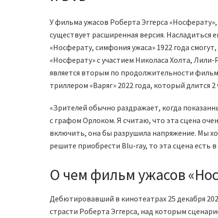
У фильма ужасов Роберта Эггерса «Носферату», 
существует расширенная версия. Насладиться 
«Носферату, симфония ужаса» 1922 года смогут,
«Носферату» с участием Николаса Холта, Лили-Р
является вторым по продолжительности фильмо
триллером «Варяг» 2022 года, который длится 2 
«Зрителей обычно раздражает, когда показанны
с графом Орлоком. Я считаю, что эта сцена очен
включить, она бы разрушила напряжение. Мы хо
решите приобрести Blu-ray, то эта сцена есть 
О чем фильм ужасов «Но
Дебютировавший в кинотеатрах 25 декабря 202
страсти Роберта Эггерса, над которым сценарис