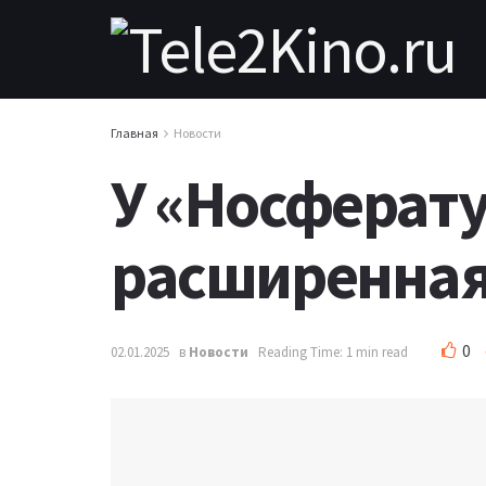
Главная
Новости
У «Носферату
расширенная
0
02.01.2025
в
Новости
Reading Time: 1 min read