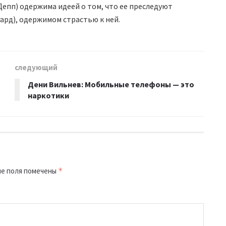
епп) одержима идеей о том, что ее преследуют
ард), одержимом страстью к ней.
следующий
Дени Вильнев: Мобильные телефоны — это
наркотики
е поля помечены
*