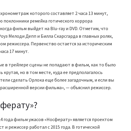
хронометраж которого составляет 2 часа 13 минут,
ею поклонники ремейка готического хоррора
 когда фильм выйдет на Blu-ray и DVD. Отметим, что
оуз Мелоди Депп и Билла Скарсгарда в главных ролях,
м режиссера. Первенство остается за историческим
часа 17 минут.
е в трейлере сцены не попадают в фильм, как то было
ь крутая, но в том месте, куда ее предполагалось
тели сделать Орлока еще более загадочным, и если вы
в расширенной версии фильма», — объяснил режиссер.
сферату»?
4 года фильм ужасов «Носферату» является проектом
т и режиссер работал с 2015 года. В готической