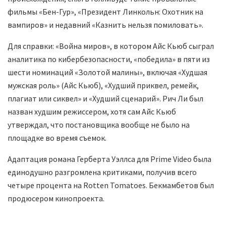
фильмы «Бен-Гур», «Президент Линкольн: Охотник на
вампиров» и недавний «Казнить нельзя помиловать».
Для справки: «Война миров», в котором Айс Кьюб сыграл
аналитика по кибербезопасности, «победила» в пяти из
шести номинаций «Золотой малины», включая «Худшая
мужская роль» (Айс Кьюб), «Худший приквел, ремейк,
плагиат или сиквел» и «Худший сценарий». Рич Ли был
назван худшим режиссером, хотя сам Айс Кьюб
утверждал, что постановщика вообще не было на
площадке во время съемок.
Адаптация романа Герберта Уэллса для Prime Video была
единодушно разгромлена критиками, получив всего
четыре процента на Rotten Tomatoes. Бекмамбетов был
продюсером кинопроекта.