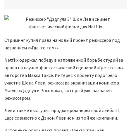
Стриминг купил права на новый проект режиссера под
названием «»Где-то там»»
Netflix одержал победу в напряженной борьбе студий за
права на научно-фантастический сценарий «Где-то там»
авторства Макса Таксе. Интерес к проекту подогрело
участие Шона Леви, режиссера экранизации комиксов
Marvel «Дэдпул и Росомаха», который уже назначен
режиссером.
Леви также выступит продюсером через свой лейбл 21
Laps совместно с Дэном Левином из той же компании.
Источники описывают проект «Где-то там» как