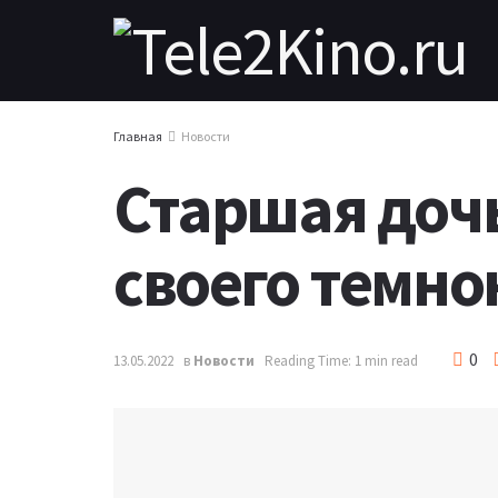
Главная
Новости
Старшая дочь
своего темно
0
13.05.2022
в
Новости
Reading Time: 1 min read