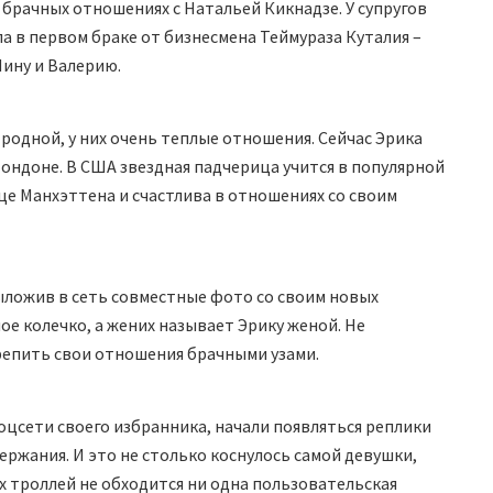
 брачных отношениях с Натальей Кикнадзе. У супругов
а в первом браке от бизнесмена Теймураза Куталия –
Нину и Валерию.
 родной, у них очень теплые отношения. Сейчас Эрика
Лондоне. В США звездная падчерица учится в популярной
це Манхэттена и счастлива в отношениях со своим
ыложив в сеть совместные фото со своим новых
ое колечко, а жених называет Эрику женой. Не
репить свои отношения брачными узами.
оцсети своего избранника, начали появляться реплики
ержания. И это не столько коснулось самой девушки,
ых троллей не обходится ни одна пользовательская