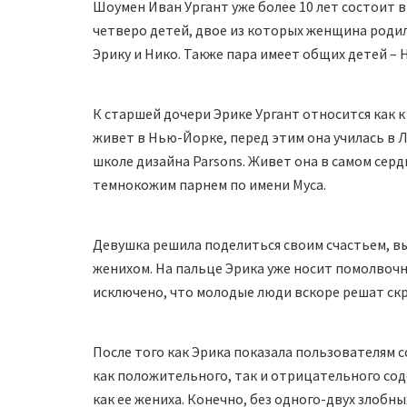
Шоумен Иван Ургант уже более 10 лет состоит в
четверо детей, двое из которых женщина родил
Эрику и Нико. Также пара имеет общих детей – 
К старшей дочери Эрике Ургант относится как к
живет в Нью-Йорке, перед этим она училась в 
школе дизайна Parsons. Живет она в самом серд
темнокожим парнем по имени Муса.
Девушка решила поделиться своим счастьем, в
женихом. На пальце Эрика уже носит помолвочн
исключено, что молодые люди вскоре решат ск
После того как Эрика показала пользователям с
как положительного, так и отрицательного сод
как ее жениха. Конечно, без одного-двух злобн