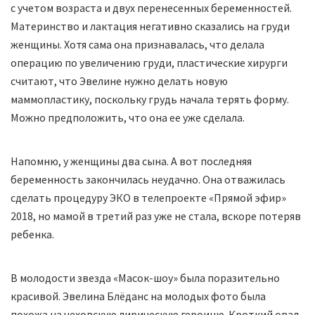
с учетом возраста и двух перенесенных беременностей.
Материнство и лактация негативно сказались на груди
женщины. Хотя сама она признавалась, что делала
операцию по увеличению груди, пластические хирурги
считают, что Эвелине нужно делать новую
маммопластику, поскольку грудь начала терять форму.
Можно предположить, что она ее уже сделала.
Напомню, у женщины два сына. А вот последняя
беременность закончилась неудачно. Она отважилась
сделать процедуру ЭКО в телепроекте «Прямой эфир»
2018, но мамой в третий раз уже не стала, вскоре потеряв
ребенка.
В молодости звезда «Масок-шоу» была поразительно
красивой. Эвелина Блёданс на молодых фото была
похожа на чеховскую лирическую героиню. Кроткий овал