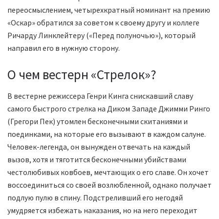
переосмыслением, четырехкратный номинант на премию
«Оскар» обратился за советом к своему другу и коллеге
Ричарду Линклейтеру («Перед полуночью»), который
направил его в нужную сторону.
О чем вестерн «Стрелок»?
В вестерне режиссера Генри Кинга снискавший славу
самого быстрого стрелка на Диком Западе Джимми Ринго
(Грегори Пек) утомлен бесконечными скитаниями и
поединками, на которые его вызывают в каждом салуне.
Человек-легенда, он вынужден отвечать на каждый
вызов, хотя и тяготится бесконечными убийствами
честолюбивых ковбоев, мечтающих о его славе. Он хочет
воссоединиться со своей возлюбленной, однако получает
подлую пулю в спину. Подстреливший его негодяй
умудряется избежать наказания, но на него переходит