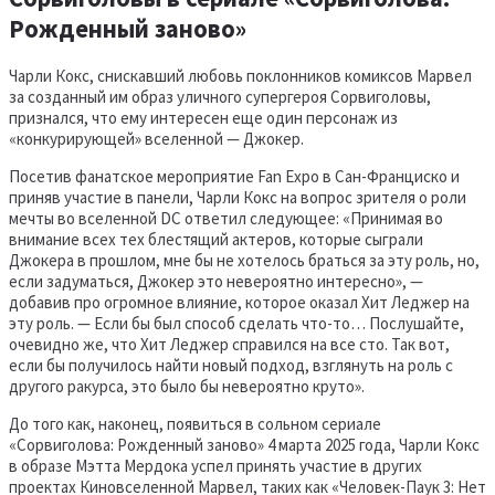
Рожденный заново»
Чарли Кокс, снискавший любовь поклонников комиксов Марвел
за созданный им образ уличного супергероя Сорвиголовы,
признался, что ему интересен еще один персонаж из
«конкурирующей» вселенной — Джокер.
Посетив фанатское мероприятие Fan Expo в Сан-Франциско и
приняв участие в панели, Чарли Кокс на вопрос зрителя о роли
мечты во вселенной DC ответил следующее: «Принимая во
внимание всех тех блестящий актеров, которые сыграли
Джокера в прошлом, мне бы не хотелось браться за эту роль, но,
если задуматься, Джокер это невероятно интересно», —
добавив про огромное влияние, которое оказал Хит Леджер на
эту роль. — Если бы был способ сделать что-то… Послушайте,
очевидно же, что Хит Леджер справился на все сто. Так вот,
если бы получилось найти новый подход, взглянуть на роль с
другого ракурса, это было бы невероятно круто».
До того как, наконец, появиться в сольном сериале
«Сорвиголова: Рожденный заново» 4 марта 2025 года, Чарли Кокс
в образе Мэтта Мердока успел принять участие в других
проектах Киновселенной Марвел, таких как «Человек-Паук 3: Нет