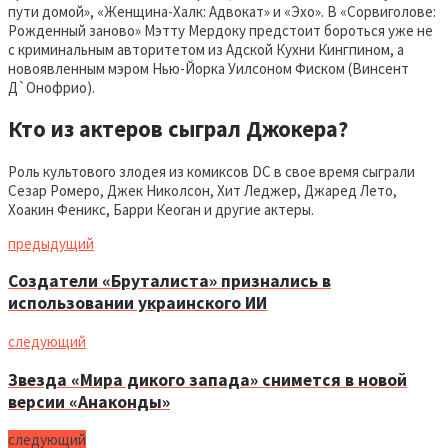
пути домой», «Женщина-Халк: Адвокат» и «Эхо». В «Сорвиголове:
Рожденный заново» Мэтту Мердоку предстоит бороться уже не
с криминальным авторитетом из Адской Кухни Кингпином, а
новоявленным мэром Нью-Йорка Уилсоном Фиском (Винсент
Д`Онофрио).
Кто из актеров сыграл Джокера?
Роль культового злодея из комиксов DC в свое время сыграли
Сезар Ромеро, Джек Николсон, Хит Леджер, Джаред Лето,
Хоакин Феникс, Барри Кеоган и другие актеры.
предыдущий
Создатели «Бруталиста» признались в
использовании украинского ИИ
следующий
Звезда «Мира дикого запада» снимется в новой
версии «Анаконды»
следующий