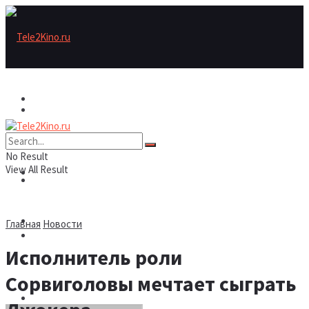
Актеры
Актеры
Рецензии/трейлеры
No Result
View All Result
Рецензии/трейлеры
Подборки
Шоу бизнес
Главная
Новости
Подборки
Исполнитель роли
Новости
Сорвиголовы мечтает сыграть
Шоу бизнес