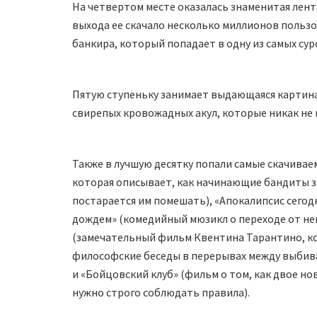
На четвертом месте оказалась знаменитая лент
выхода ее скачало несколько миллионов пользо
банкира, который попадает в одну из самых су
Пятую ступеньку занимает выдающаяся картина
свирепых кровожадных акул, которые никак не
Также в лучшую десятку попали самые скачивае
которая описывает, как начинающие бандиты з
постарается им помешать), «Апокалипсис сегод
дождем» (комедийный мюзикл о переходе от нем
(замечательный фильм Квентина Тарантино, кот
философские беседы в перерывах между выбива
и «Бойцовский клуб» (фильм о том, как двое н
нужно строго соблюдать правила).