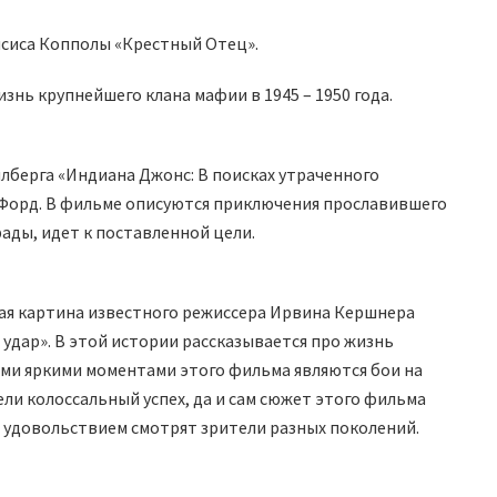
сиса Копполы «Крестный Отец».
изнь крупнейшего клана мафии в 1945 – 1950 года.
лберга «Индиана Джонс: В поисках утраченного
он Форд. В фильме описуются приключения прославившего
рады, идет к поставленной цели.
ая картина известного режиссера Ирвина Кершнера
удар». В этой истории рассказывается про жизнь
ми яркими моментами этого фильма являются бои на
мели колоссальный успех, да и сам сюжет этого фильма
 с удовольствием смотрят зрители разных поколений.