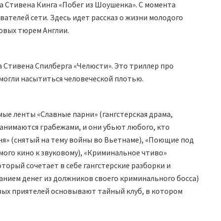
а Стивена Кинга «Побег из Шоушенка». С момента
вателей сети. Здесь идет рассказ о жизни молодого
ровых тюрем Англии.
 Стивена Спилберга «Челюсти». Это триллер про
 могли насытиться человеческой плотью.
мые ленты «Славные парни» (гангстерская драма,
анимаются грабежами, и они убьют любого, кто
ня» (снятый на тему войны во Вьетнаме), «Поющие под
ого кино к звуковому), «Криминальное чтиво»
орый сочетает в себе гангстерские разборки и
нием денег из должников своего криминального босса)
овых приятелей основывают тайный клуб, в котором