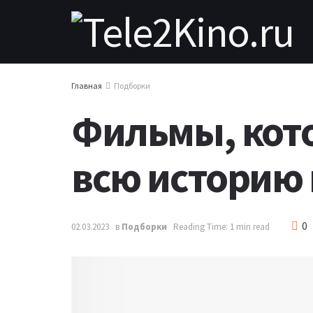
Главная
Подборки
Фильмы, кот
всю историю
0
02.03.2023
в
Подборки
Reading Time: 1 min read