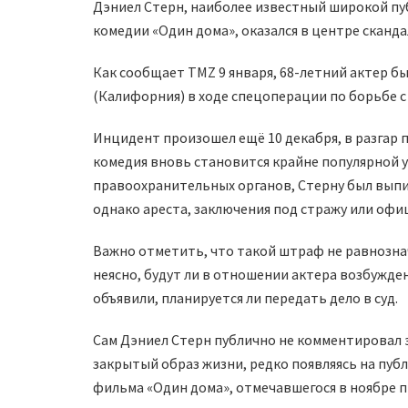
Дэниел Стерн, наиболее известный широкой пуб
комедии «Один дома», оказался в центре сканда
Как сообщает TMZ 9 января, 68-летний актер б
(Калифорния) в ходе спецоперации по борьбе с
Инцидент произошел ещё 10 декабря, в разгар 
комедия вновь становится крайне популярной у
правоохранительных органов, Стерну был выпи
однако ареста, заключения под стражу или офи
Важно отметить, что такой штраф не равнозн
неясно, будут ли в отношении актера возбужде
объявили, планируется ли передать дело в суд.
Сам Дэниел Стерн публично не комментировал э
закрытый образ жизни, редко появляясь на публ
фильма «Один дома», отмечавшегося в ноябре п