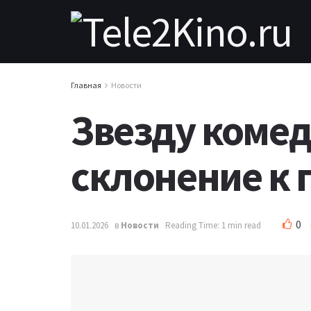
Главная
Новости
Звезду комед
склонение к 
0
10.01.2026
в
Новости
Reading Time: 1 min read