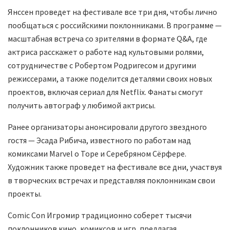
Янссен проведет на фестивале все три дня, чтобы лично
пообщаться с российскими поклонниками. В программе —
масштабная встреча со зрителями в формате Q&A, где
актриса расскажет о работе над культовыми ролями,
сотрудничестве с Робертом Родригесом и другими
режиссерами, а также поделится деталями своих новых
проектов, включая сериал для Netflix. Фанаты смогут
получить автограф у любимой актрисы.
Ранее организаторы анонсировали другого звездного
гостя — Эсада Рибича, известного по работам над
комиксами Marvel о Торе и Серебряном Сёрфере.
Художник также проведет на фестивале все дни, участвуя
в творческих встречах и представляя поклонникам свои
проекты.
Comic Con Игромир традиционно соберет тысячи
поклонников кино, комиксов и игр, предлагая