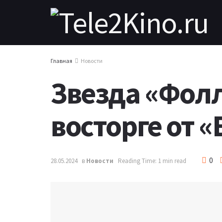
Главная
Новости
Звезда «Фолл
восторге от «
0
28.05.2024
в
Новости
Reading Time: 1 min read