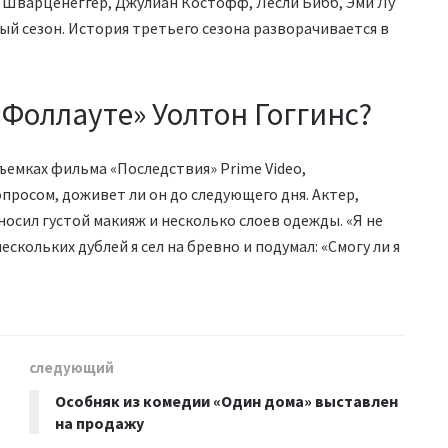
к Шварценеггер, Джулиан Костофф, Лесли Бибб, Эми Лу
ый сезон. История третьего сезона разворачивается в
«Фоллауте» Уолтон Гоггинс?
ъемках фильма «Последствия» Prime Video,
опросом, доживет ли он до следующего дня. Актер,
 носил густой макияж и несколько слоев одежды. «Я не
ескольких дублей я сел на бревно и подумал: «Смогу ли я
следующий
Особняк из комедии «Один дома» выставлен
на продажу