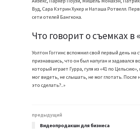
Айзекс, Паркер Поузи, Мишель Монахэн, Патри
Вуд, Сара Кэтрин Хукер и Наташа Ротвелл. Перв
сети отелей Бангкока.
Что говорит о съемках в 
Уолтон Гоггинс вспомнил свой первый день на с
признавшись, что он был напуган и задавался в
который играет Гурра, гуля из «41 по Цельсию»,
мог видеть, не слышать, не мог глотать. После н
это сделать?..»
предыдущий
Видеопродакшн для бизнеса