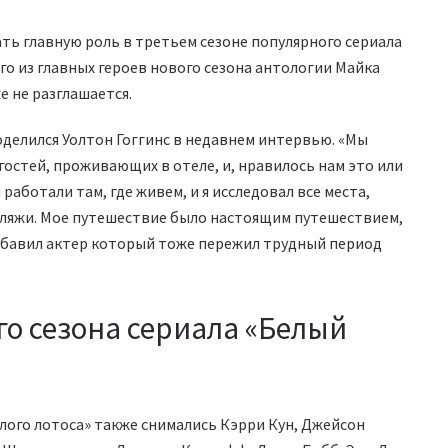
ать главную роль в третьем сезоне популярного сериала
го из главных героев нового сезона антологии Майка
е не разглашается.
поделился Уолтон Гоггинс в недавнем интервью. «Мы
гостей, проживающих в отеле, и, нравилось нам это или
 работали там, где живем, и я исследовал все места,
пляжи. Мое путешествие было настоящим путешествием,
добавил актер который тоже пережил трудный период
го сезона сериала «Белый
елого лотоса» также снимались Кэрри Кун, Джейсон