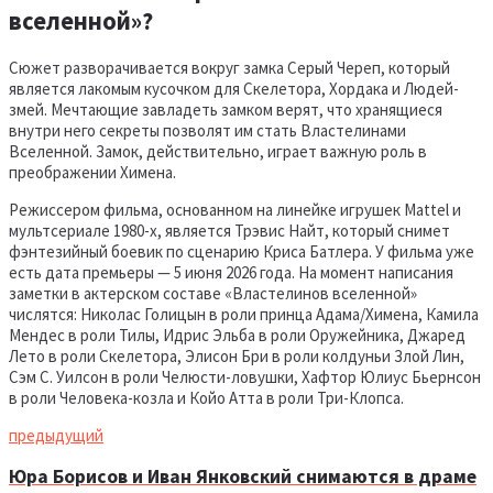
вселенной»?
Сюжет разворачивается вокруг замка Серый Череп, который
является лакомым кусочком для Скелетора, Хордака и Людей-
змей. Мечтающие завладеть замком верят, что хранящиеся
внутри него секреты позволят им стать Властелинами
Вселенной. Замок, действительно, играет важную роль в
преображении Химена.
Режиссером фильма, основанном на линейке игрушек Mattel и
мультсериале 1980-х, является Трэвис Найт, который снимет
фэнтезийный боевик по сценарию Криса Батлера. У фильма уже
есть дата премьеры — 5 июня 2026 года. На момент написания
заметки в актерском составе «Властелинов вселенной»
числятся: Николас Голицын в роли принца Адама/Химена, Камила
Мендес в роли Тилы, Идрис Эльба в роли Оружейника, Джаред
Лето в роли Скелетора, Элисон Бри в роли колдуньи Злой Лин,
Сэм С. Уилсон в роли Челюсти-ловушки, Хафтор Юлиус Бьернсон
в роли Человека-козла и Койо Атта в роли Три-Клопса.
предыдущий
Юра Борисов и Иван Янковский снимаются в драме