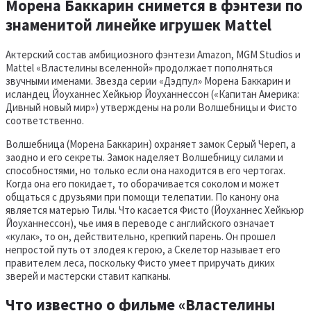
Морена Баккарин снимется в фэнтези по
знаменитой линейке игрушек Mattel
Актерский состав амбициозного фэнтези Amazon, MGM Studios и
Mattel «Властелины вселенной» продолжает пополняться
звучными именами. Звезда серии «Дэдпул» Морена Баккарин и
исландец Йоуханнес Хейкьюр Йоуханнессон («Капитан Америка:
Дивный новый мир») утверждены на роли Волшебницы и Фисто
соответственно.
Волшебница (Морена Баккарин) охраняет замок Серый Череп, а
заодно и его секреты. Замок наделяет Волшебницу силами и
способностями, но только если она находится в его чертогах.
Когда она его покидает, то оборачивается соколом и может
общаться с друзьями при помощи телепатии. По канону она
является матерью Тилы. Что касается Фисто (Йоуханнес Хейкьюр
Йоуханнессон), чье имя в переводе с английского означает
«кулак», то он, действительно, крепкий парень. Он прошел
непростой путь от злодея к герою, а Скелетор называет его
правителем леса, поскольку Фисто умеет приручать диких
зверей и мастерски ставит капканы.
Что известно о фильме «Властелины