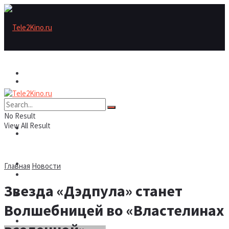
Актеры
Актеры
Рецензии/трейлеры
No Result
View All Result
Рецензии/трейлеры
Подборки
Шоу бизнес
Главная
Новости
Подборки
Звезда «Дэдпула» станет
Новости
Волшебницей во «Властелинах
Шоу бизнес