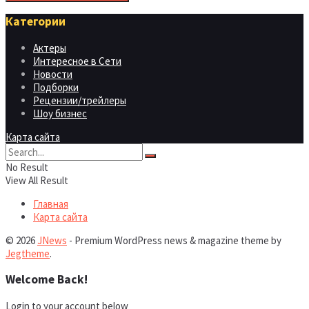
Категории
Актеры
Интересное в Сети
Новости
Подборки
Рецензии/трейлеры
Шоу бизнес
Карта сайта
No Result
View All Result
Главная
Карта сайта
© 2026
JNews
- Premium WordPress news & magazine theme by
Jegtheme
.
Welcome Back!
Login to your account below