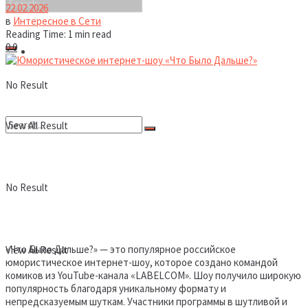
22.02.2026
в
Интересное в Сети
Reading Time: 1 min read
0
0
Новости
No Result
View All Result
No Result
«Что Было Дальше?» — это популярное российское
View All Result
юмористическое интернет-шоу, которое создано командой
комиков из YouTube-канала «LABELCOM». Шоу получило широкую
популярность благодаря уникальному формату и
непредсказуемым шуткам. Участники программы в шутливой и