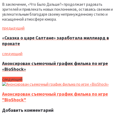
В заключение, «Что Было Дальше?» продолжает радовать
зрителей и привлекать новых поклонников, оставаясь свежим и
увлекательным благодаря своему непринужденному стилю и
насыщенной атмосфере юмора.
предыдущий
«Сказка о царе Салтане» заработала миллиард в
прокате
следующий
Анонсирован съемочный график фильма по игре
«BioShock»
следующий
Анонсирован съемочный график фильма по игре
"BioShock"
Добавить комментарий