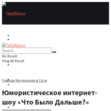
Актеры
Актеры
Рецензии/трейлеры
No Result
View All Result
Рецензии/трейлеры
Подборки
Шоу бизнес
Главная
Интересное в Сети
Подборки
Юмористическое интернет-
Новости
шоу «Что Было Дальше?»
Шоу бизнес