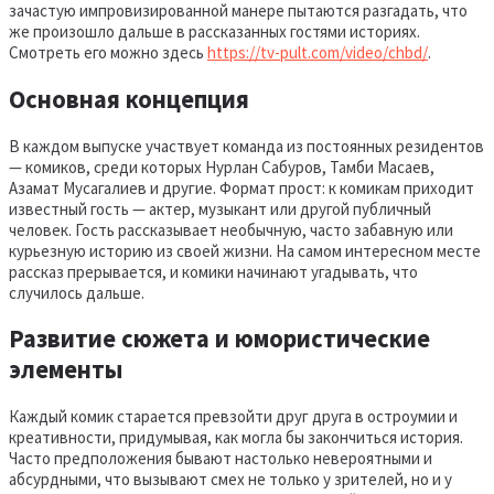
зачастую импровизированной манере пытаются разгадать, что
же произошло дальше в рассказанных гостями историях.
Смотреть его можно здесь
https://tv-pult.com/video/chbd/
.
Основная концепция
В каждом выпуске участвует команда из постоянных резидентов
— комиков, среди которых Нурлан Сабуров, Тамби Масаев,
Азамат Мусагалиев и другие. Формат прост: к комикам приходит
известный гость — актер, музыкант или другой публичный
человек. Гость рассказывает необычную, часто забавную или
курьезную историю из своей жизни. На самом интересном месте
рассказ прерывается, и комики начинают угадывать, что
случилось дальше.
Развитие сюжета и юмористические
элементы
Каждый комик старается превзойти друг друга в остроумии и
креативности, придумывая, как могла бы закончиться история.
Часто предположения бывают настолько невероятными и
абсурдными, что вызывают смех не только у зрителей, но и у