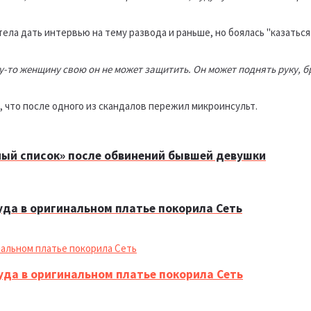
тела дать интервью на тему развода и раньше, но боялась "казаться
-то женщину свою он не может защитить. Он может поднять руку, бро
 что после одного из скандалов пережил микроинсульт.
ный список» после обвинений бывшей девушки
уда в оригинальном платье покорила Сеть
уда в оригинальном платье покорила Сеть