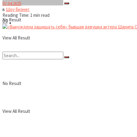
07.04.2025
в
Шоу бизнес
Reading Time: 1 min read
No Result
0
0
Новости
View All Result
No Result
View All Result