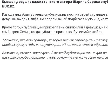
Бывшая девушка казахстанского актера Шарипа Серика опуб
NUR.KZ.
Казахстанка Алия Бутеева опубликовала пост на своей странице в 
девушка заходит лифт, но следом за ней подбегает мужчина, хват
Кроме того, к публикации прикреплены снимки лица девушки, на 
сам Шарип Серик, когда публично признался Бутеевой в любви.
"Я считаю, что есть границы, которые нельзя переходить. Поэтому 
профессором, чтобы я получила достойное воспитание и образова
Возможно, степень последствий от этой публикации лично для меня
настолько слаба морально, чтобы замалчивать то, что для меня а