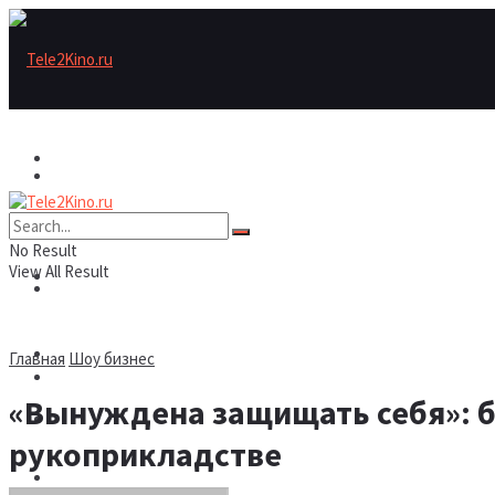
Актеры
Актеры
Рецензии/трейлеры
No Result
View All Result
Рецензии/трейлеры
Подборки
Шоу бизнес
Главная
Шоу бизнес
Подборки
«Вынуждена защищать себя»: б
Новости
рукоприкладстве
Шоу бизнес