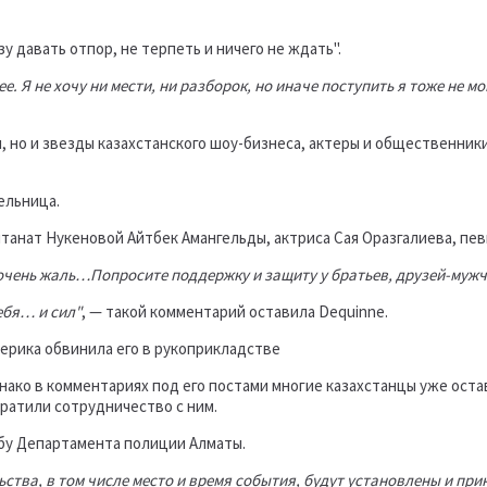
у давать отпор, не терпеть и ничего не ждать".
е. Я не хочу ни мести, ни разборок, но иначе поступить я тоже не м
 но и звезды казахстанского шоу-бизнеса, актеры и общественники
ельница.
танат Нукеновой Айтбек Амангельды, актриса Сая Оразгалиева, пев
чень жаль…Попросите поддержку и защиту у братьев, друзей-мужчи
ебя… и сил"
, — такой комментарий оставила Dequinne.
нако в комментариях под его постами многие казахстанцы уже ост
кратили сотрудничество с ним.
бу Департамента полиции Алматы.
ства, в том числе место и время события, будут установлены и пр