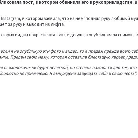
ликовала пост, в котором обвинила его в рукоприкладстве. 
Instagram, в котором заявила, что на нее "поднял руку любимый муж
ает за руку и выводит из лифта.
которых видны покраснения. Также девушка опубликовала снимок, к
если я не опубликую эти фото и видео, то я предам прежде всего се
ние. Предам свою маму, которая оставила блестящую карьеру ради т
 психологически будет нелегкой, но степень важности для тех, кто 
бсолютно не приемлемо. Я вынуждена защищать себя и свою честь",