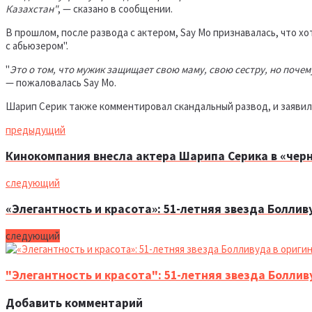
Казахстан"
, — сказано в сообщении.
В прошлом, после развода с актером, Say Mo признавалась, что хо
с абьюзером".
"
Это о том, что мужик защищает свою маму, свою сестру, но почему
— пожаловалась Say Mo.
Шарип Серик также комментировал скандальный развод, и заявил,
предыдущий
Кинокомпания внесла актера Шарипа Серика в «чер
следующий
«Элегантность и красота»: 51-летняя звезда Боллив
следующий
"Элегантность и красота": 51-летняя звезда Боллив
Добавить комментарий