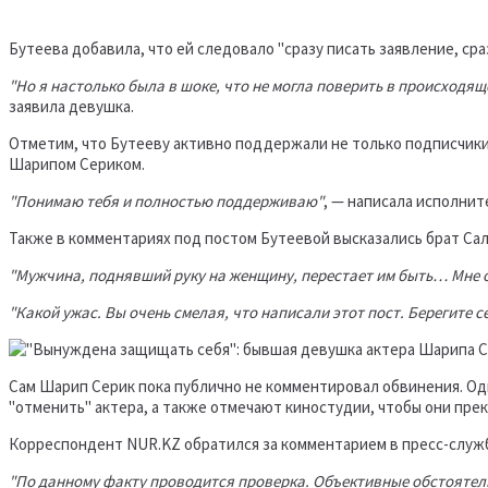
Бутеева добавила, что ей следовало "сразу писать заявление, сраз
"Но я настолько была в шоке, что не могла поверить в происходяще
заявила девушка.
Отметим, что Бутееву активно поддержали не только подписчики,
Шарипом Сериком.
"Понимаю тебя и полностью поддерживаю"
, — написала исполнит
Также в комментариях под постом Бутеевой высказались брат Сал
"Мужчина, поднявший руку на женщину, перестает им быть… Мне о
"Какой ужас. Вы очень смелая, что написали этот пост. Берегите с
Сам Шарип Серик пока публично не комментировал обвинения. Од
"отменить" актера, а также отмечают киностудии, чтобы они пре
Корреспондент NUR.KZ обратился за комментарием в пресс-служ
"По данному факту проводится проверка. Объективные обстоятель