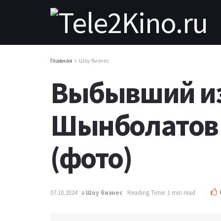
Главная
Шоу бизнес
Выбывший из
Шынболатов 
(фото)
07.10.2024
в
Шоу бизнес
Reading Time: 1 min read