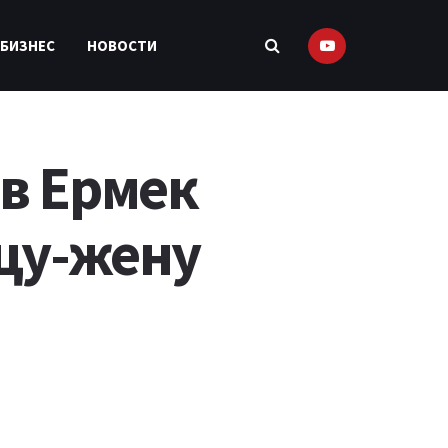
 БИЗНЕС
НОВОСТИ
в Ермек
цу-жену