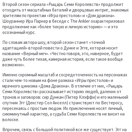
Второй сезон сериала «Рыцарь Семи Королевств» продолжит
отходить от масштабных баталий и дворцовых интриг, знакомых
зрителям по проектам «Игра престолов» и «Дом дракона».
Шоураннер Ира Паркер в беседе с The Ankler охарактеризовал
продолжение как «более тихую и личную историю» — и это
осознанный курс.
По словам автора шоу, второй сезон станет «точной
адаптацией» второй повести о Дунке и Эгге, которая носит
название «Верный меч». «Честно говоря, это, наверное, будет
даже чуть более тихая, камерная история, если такое вообще
возможно».
Именно скромный масштаб и сосредоточенность на персонажах
стали чем-то новым на фоне размаха «Игры престолов» и
мрачного цинизма «Дома Дракона». В отличие от них, «Рыцарь
Семи Королевств» рассказывает историю людей, далеких от
тронов и заговоров: сир Дункан (Питер Клэффи) и его маленький
спутник Эгг (Декстер Сол Анселл) странствуют по Вестеросу,
пересекаясь с простым людом. Их приключения носят личный,
сиюминутный характер, а судьба Семи Королевств не висит на
волоске.
Впрочем, связь с большой политикой все же существует. Эгг на