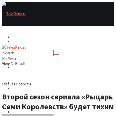
Актеры
Актеры
Рецензии/трейлеры
No Result
View All Result
Рецензии/трейлеры
Подборки
Шоу бизнес
Главная
Новости
Подборки
Второй сезон сериала «Рыцарь
Новости
Семи Королевств» будет тихим
Шоу бизнес