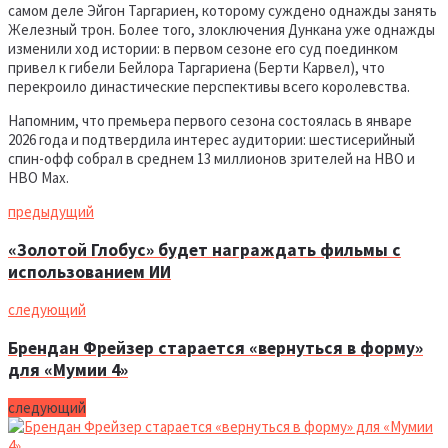
самом деле Эйгон Таргариен, которому суждено однажды занять
Железный трон. Более того, злоключения Дункана уже однажды
изменили ход истории: в первом сезоне его суд поединком
привел к гибели Бейлора Таргариена (Берти Карвел), что
перекроило династические перспективы всего королевства.
Напомним, что премьера первого сезона состоялась в январе
2026 года и подтвердила интерес аудитории: шестисерийный
спин-офф собрал в среднем 13 миллионов зрителей на HBO и
HBO Max.
предыдущий
«Золотой Глобус» будет награждать фильмы с
использованием ИИ
следующий
Брендан Фрейзер старается «вернуться в форму»
для «Мумии 4»
следующий