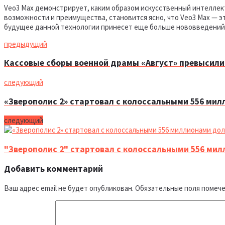
Veo3 Max демонстрирует, каким образом искусственный интеллект
возможности и преимущества, становится ясно, что Veo3 Max — э
будущее данной технологии принесет еще больше нововведений 
предыдущий
Кассовые сборы военной драмы «Август» превысил
следующий
«Зверополис 2» стартовал с колоссальными 556 ми
следующий
"Зверополис 2" стартовал с колоссальными 556 ми
Добавить комментарий
Ваш адрес email не будет опубликован.
Обязательные поля помеч