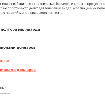
 может избавиться от технических барьеров и сделать процесс со
то не просто инструмент для генерации видео, а полноценный пом
и открытий в мире цифрового контента.
и полтора миллиарда
ллионами долларов
ллионами долларов
ены
*