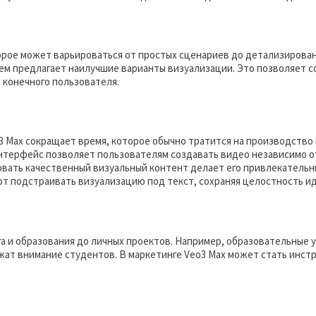
орое может варьироваться от простых сценариев до детализирова
тем предлагает наилучшие варианты визуализации. Это позволяет 
 конечного пользователя.
3 Max сокращает время, которое обычно тратится на производств
нтерфейс позволяет пользователям создавать видео независимо от
овать качественный визуальный контент делает его привлекательн
т подстраивать визуализацию под текст, сохраняя целостность ид
га и образования до личных проектов. Например, образовательные
жат внимание студентов. В маркетинге Veo3 Max может стать инст