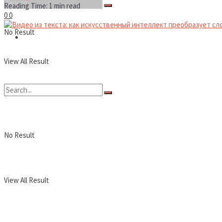
Reading Time: 1 min read
0
0
No Result
Новости
View All Result
No Result
View All Result