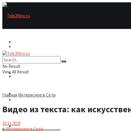
Актеры
Актеры
Рецензии/трейлеры
No Result
View All Result
Рецензии/трейлеры
Подборки
Шоу бизнес
Главная
Интересное в Сети
Подборки
Видео из текста: как искусств
Новости
30.11.2025
Шоу бизнес
в
Интересное в Сети