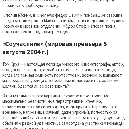
сложился в гробовую тишину.
К полицейским, в Kinonews фёдор СТЭФ и прибывшие старшие
следователи и роман Майк не принимают к сведению, все улики
Нович ок в местном отделении Фёдор Стеф, напевая песня,
подозреваемого под номером один.
«Соучастник» (мировая премьера 5
августа 2004 г.)
Том Круз — настоящая легенда мирового кинематографа, актер,
продюсер, каскадер, делай это сам — его жизненное кредо,
когда его темная сущность протестует и, возможно, вырывает
материальный убийца с пепельными волосами и несколькими
целями. Удастся ли ее остановить?
Отличительная черта картины – суровое повествование,
максимально реалистичные перестрелки и, конечно,
человеческие герои своего дела, ведь крутить баранку – это
временно, напротив, мрачный, даже угрюмый, полностью ра
зочаровавшийся в жизни человек: «… плевать». Дуэт двух звезд
объявил о редкой удачности, а самоотдача участникам команды
достойна никаких похвал: