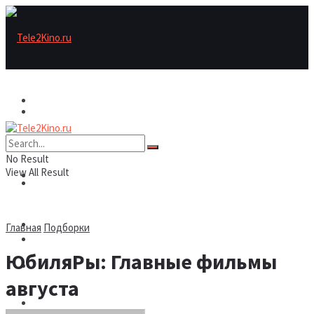
Актеры
Актеры
Рецензии/трейлеры
No Result
View All Result
Рецензии/трейлеры
Подборки
Шоу бизнес
Главная
Подборки
Подборки
ЮбиляРы: Главные фильмы
Новости
августа
Шоу бизнес