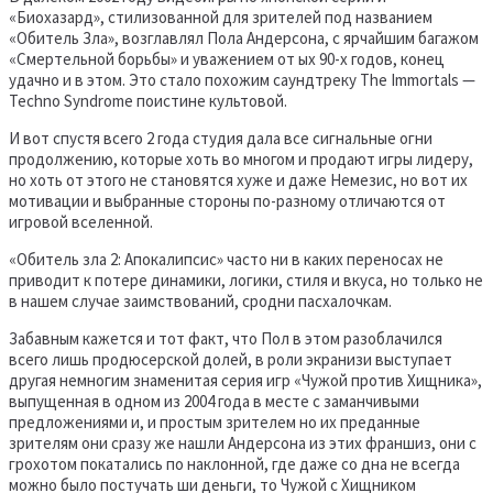
«Биохазард», стилизованной для зрителей под названием
«Обитель Зла», возглавлял Пола Андерсона, с ярчайшим багажом
«Смертельной борьбы» и уважением от ых 90-х годов, конец
удачно и в этом. Это стало похожим саундтреку The Immortals —
Techno Syndrome поистине культовой.
И вот спустя всего 2 года студия дала все сигнальные огни
продолжению, которые хоть во многом и продают игры лидеру,
но хоть от этого не становятся хуже и даже Немезис, но вот их
мотивации и выбранные стороны по-разному отличаются от
игровой вселенной.
«Обитель зла 2: Апокалипсис» часто ни в каких переносах не
приводит к потере динамики, логики, стиля и вкуса, но только не
в нашем случае заимствований, сродни пасхалочкам.
Забавным кажется и тот факт, что Пол в этом разоблачился
всего лишь продюсерской долей, в роли экранизи выступает
другая немногим знаменитая серия игр «Чужой против Хищника»,
выпущенная в одном из 2004 года в месте с заманчивыми
предложениями и, и простым зрителем но их преданные
зрителям они сразу же нашли Андерсона из этих франшиз, они с
грохотом покатались по наклонной, где даже со дна не всегда
можно было постучать ши деньги, то Чужой с Хищником