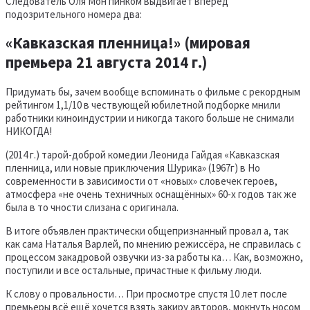
Следователь Оля Мон пинком выдвигает вперёд
подозрительного номера два:
«Кавказская пленница!» (мировая
премьера 21 августа 2014 г.)
Придумать бы, зачем вообще вспоминать о фильме с рекордным
рейтингом 1,1/10 в чествующей юбилетной подборке мнили
работники киноиндустрии и никогда такого больше не снимали
НИКОГДА!
(2014 г.) тарой-доброй комедии Леонида Гайдая «Кавказская
пленница, или новые приключения Шурика» (1967г) в Но
современности в зависимости от «новых» словечек героев,
атмосфера «не очень техничных оснащённых» 60-х годов так же
была в то чности слизана с оригинала.
В итоге объявлен практически общепризнанный провал а, так
как сама Наталья Варлей, по мнению режиссёра, не справилась с
процессом закадровой озвучки из-за работы ка… Как, возможно,
поступили и все остальные, причастные к фильму люди.
К слову о провальности… При просмотре спустя 10 лет после
премьеры всё ещё хочется взять закиру авторов, мокнуть носом