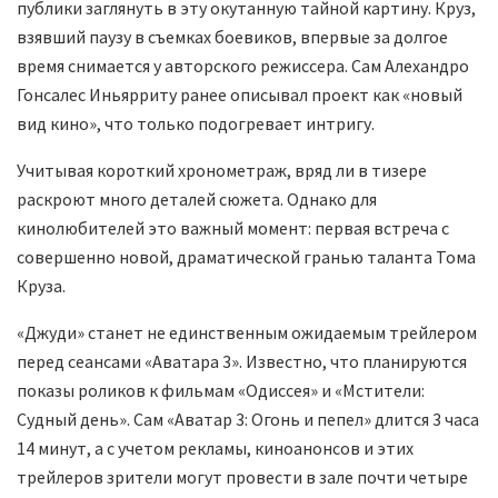
публики заглянуть в эту окутанную тайной картину. Круз,
взявший паузу в съемках боевиков, впервые за долгое
время снимается у авторского режиссера. Сам Алехандро
Гонсалес Иньярриту ранее описывал проект как «новый
вид кино», что только подогревает интригу.
Учитывая короткий хронометраж, вряд ли в тизере
раскроют много деталей сюжета. Однако для
кинолюбителей это важный момент: первая встреча с
совершенно новой, драматической гранью таланта Тома
Круза.
«Джуди» станет не единственным ожидаемым трейлером
перед сеансами «Аватара 3». Известно, что планируются
показы роликов к фильмам «Одиссея» и «Мстители:
Судный день». Сам «Аватар 3: Огонь и пепел» длится 3 часа
14 минут, а с учетом рекламы, киноанонсов и этих
трейлеров зрители могут провести в зале почти четыре