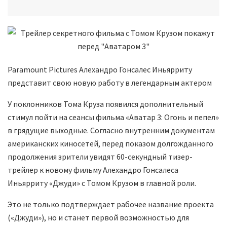
Paramount Pictures Алехандро Гонсалес Иньярриту
представит свою новую работу в легендарным актером
У поклонников Тома Круза появился дополнительный
стимул пойти на сеансы фильма «Аватар 3: Огонь и пепел»
в грядущие выходные. Согласно внутренним документам
американских киносетей, перед показом долгожданного
продолжения зрители увидят 60-секундный тизер-
трейлер к новому фильму Алехандро Гонсалеса
Иньярриту «Джуди» с Томом Крузом в главной роли.
Это не только подтверждает рабочее название проекта
(«Джуди»), но и станет первой возможностью для