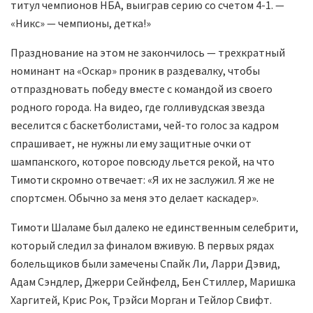
титул чемпионов НБА, выиграв серию со счетом 4-1. —
«Никс» — чемпионы, детка!»
Празднование на этом не закончилось — трехкратный
номинант на «Оскар» проник в раздевалку, чтобы
отпраздновать победу вместе с командой из своего
родного города. На видео, где голливудская звезда
веселится с баскетболистами, чей-то голос за кадром
спрашивает, не нужны ли ему защитные очки от
шампанского, которое повсюду льется рекой, на что
Тимоти скромно отвечает: «Я их не заслужил. Я же не
спортсмен. Обычно за меня это делает каскадер».
Тимоти Шаламе был далеко не единственным селебрити,
который следил за финалом вживую. В первых рядах
болельщиков были замечены Спайк Ли, Ларри Дэвид,
Адам Сэндлер, Джерри Сейнфелд, Бен Стиллер, Маришка
Харгитей, Крис Рок, Трэйси Морган и Тейлор Свифт.