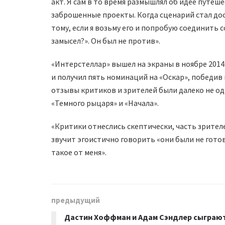
акт. Я сам в то время размышлял об идее путеш
заброшенные проекты. Когда сценарий стал дос
тому, если я возьму его и попробую соединить
замысел?». Он был не против».
«Интерстеллар» вышел на экраны в ноябре 2014
и получил пять номинаций на «Оскар», победив
отзывы критиков и зрителей были далеко не о
«Темного рыцаря» и «Начала».
«Критики отнеслись скептически, часть зрите
звучит эгоистично говорить «они были не гото
такое от меня».
предыдущий
Дастин Хоффман и Адам Сэндлер сыграю