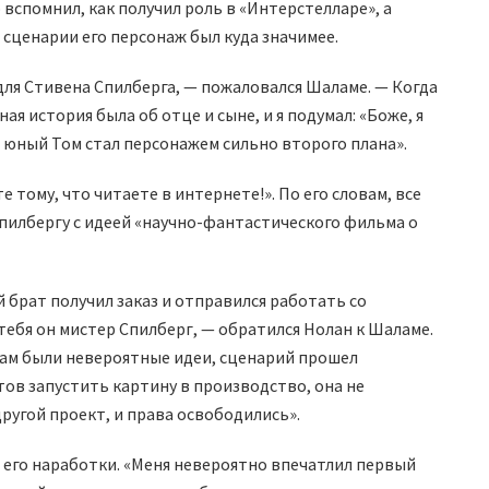
спомнил, как получил роль в «Интерстелларе», а
 сценарии его персонаж был куда значимее.
для Стивена Спилберга, — пожаловался Шаламе. — Когда
ая история была об отце и сыне, и я подумал: «Боже, я
и юный Том стал персонажем сильно второго плана».
 тому, что читаете в интернете!». По его словам, все
Спилбергу с идеей «научно-фантастического фильма о
 брат получил заказ и отправился работать со
 тебя он мистер Спилберг, — обратился Нолан к Шаламе.
Там были невероятные идеи, сценарий прошел
тов запустить картину в производство, она не
ругой проект, и права освободились».
м его наработки. «Меня невероятно впечатлил первый