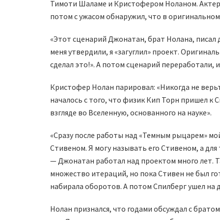
Тимоти Шаламе и Кристофером Ноланом. Актер в
потом с ужасом обнаружил, что в оригинальном
«Этот сценарий Джонатан, брат Нолана, писал 
меня утвердили, я «загуглил» проект. Оригинальн
сделал это!». А потом сценарий переработали, 
Кристофер Нолан парировал: «Никогда не верьте
началось с того, что физик Кип Торн пришел к 
взгляде во Вселенную, основанного на науке».
«Сразу после работы над «Темным рыцарем» мой
Стивеном. Я могу называть его Стивеном, а для
— Джонатан работал над проектом много лет. 
множество итераций, но пока Стивен не был го
набирала оборотов. А потом Спилберг ушел на д
Нолан признался, что годами обсуждал с брато