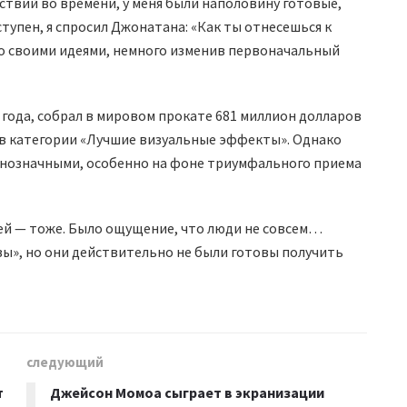
ествий во времени, у меня были наполовину готовые,
тупен, я спросил Джонатана: «Как ты отнесешься к
 со своими идеями, немного изменив первоначальный
 года, собрал в мировом прокате 681 миллион долларов
 в категории «Лучшие визуальные эффекты». Однако
днозначными, особенно на фоне триумфального приема
лей — тоже. Было ощущение, что люди не совсем…
вы», но они действительно не были готовы получить
следующий
т
Джейсон Момоа сыграет в экранизации