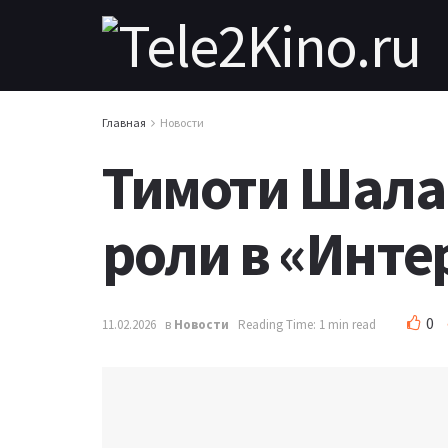
Главная
Новости
Тимоти Шала
роли в «Инте
0
11.02.2026
в
Новости
Reading Time: 1 min read