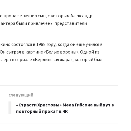
его пропаже заявил сын, с которым Александр
м актера были привлечены представители
но состоялся в 1988 году, когда он еще учился в
н сыграл в картине «Белые вороны». Одной из
тлера в сериале «Берлинская жара», который был
следующий
«Страсти Христовы» Мела Гибсона выйдут в
повторный прокат в 4К