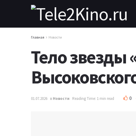
Главная
Новости
Тело звезды 
Высоковского
0
01.07.2026
в
Новости
Reading Time: 1 min read