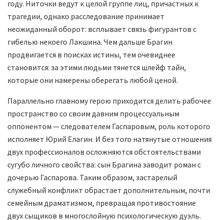
году. Ниточки ведут к целой группе лиц, причастных к
трагедии, однако расследование принимает
неожиданный оборот: всплывает связь фигурантов с
гибелью некоего Лакшина. Чем дальше Брагин
продвигается в поисках истины, тем очевиднее
становится: за этими людьми тянется шлейф тайн,
которые они намерены оберегать любой ценой.
Параллельно главному герою приходится делить рабочее
пространство со своим давним процессуальным
оппонентом — следователем Гаспаровым, роль которого
исполняет Юрий Елагин. И без того натянутые отношения
двух профессионалов осложняются обстоятельствами
сугубо личного свойства: сын Брагина заводит роман с
дочерью Гаспарова. Таким образом, застарелый
служебный конфликт обрастает дополнительным, почти
семейным драматизмом, превращая противостояние
двух сыщиков в многослойную психологическую дуэль.