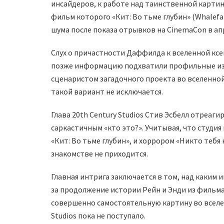
инсайдеров, к работе над таинственной карти
фильм которого «Кит: Во тьме глубин» (Whalefal
шума после показа отрывков на CinemaCon в ап
Слух о причастности Даффилда к вселенной кс
позже информацию подхватили профильные из
сценаристом загадочного проекта во вселенной 
такой вариант не исключается.
Глава 20th Century Studios Стив Эсбелл отреаги
саркастичным «кто это?». Учитывая, что студи
«Кит: Во тьме глубин», и хоррором «Никто тебя н
знакомстве не приходится.
Главная интрига заключается в том, над каким
за продолжение истории Рейн и Энди из фильма 
совершенно самостоятельную картину во вселе
Studios пока не поступало.