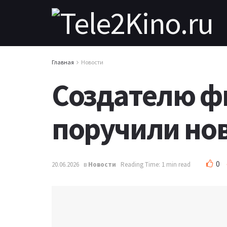
Главная
Новости
Создателю фи
поручили нов
0
20.06.2026
в
Новости
Reading Time: 1 min read