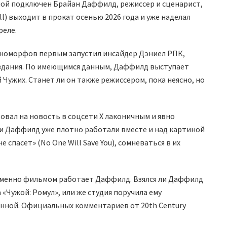
ной подключен Брайан Даффилд, режиссер и сценарист,
l) выходит в прокат осенью 2026 года и уже наделал
реле.
еноморфов первым запустил инсайдер Дэниел РПК,
дания. По имеющимся данным, Даффилд выступает
Чужих. Станет ли он также режиссером, пока неясно, но
ровал на новость в соцсети X лаконичным и явно
я и Даффилд уже плотно работали вместе и над картиной
е спасет» (No One Will Save You), сомневаться в их
 именно фильмом работает Даффилд. Взялся ли Даффилд
«Чужой: Ромул», или же студия поручила ему
нной. Официальных комментариев от 20th Century