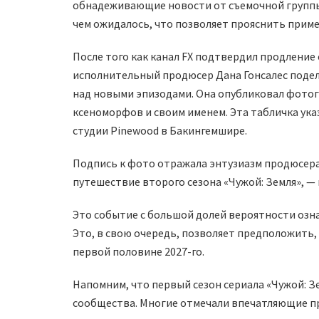
обнадеживающие новости от съемочной группы:
чем ожидалось, что позволяет прояснить прим
После того как канал FX подтвердил продление 
исполнительный продюсер Дана Гонсалес подел
над новыми эпизодами. Она опубликовал фотог
ксеноморфов и своим именем. Эта табличка ука
студии Pinewood в Бакингемшире.
Подпись к фото отражала энтузиазм продюсера
путешествие второго сезона «Чужой: Земля», — 
Это событие с большой долей вероятности озна
Это, в свою очередь, позволяет предположить
первой половине 2027-го.
Напомним, что первый сезон сериала «Чужой: 
сообщества. Многие отмечали впечатляющие пр