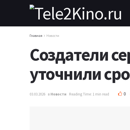
Главная
Новости
Создатели се
уточнили сро
0
03.03.2026
в
Новости
Reading Time: 1 min read