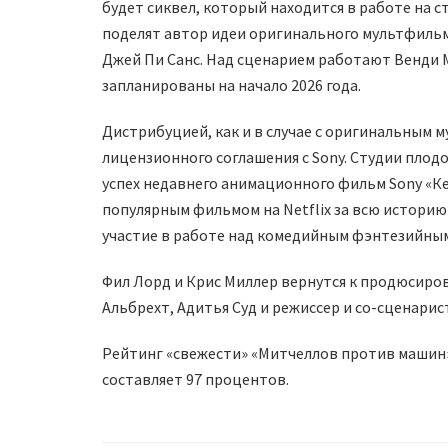
будет сиквел, который находится в работе на ст
поделят автор идеи оригинального мультфильм
Джей Пи Санс. Над сценарием работают Венди М
запланированы на начало 2026 года.
Дистрибуцией, как и в случае с оригинальным м
лицензионного соглашения с Sony. Студии плод
успех недавнего анимационного фильм Sony «К
популярным фильмом на Netflix за всю историю
участие в работе над комедийным фэнтезийны
Фил Лорд и Крис Миллер вернутся к продюсирова
Альбрехт, Адитья Суд и режиссер и со-сценари
Рейтинг «свежести» «Митчеллов против машин»
составляет 97 процентов.