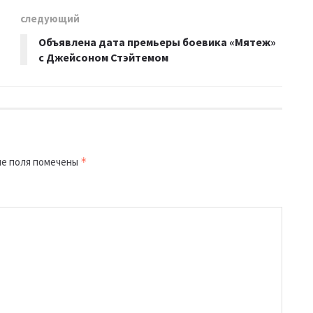
следующий
а
Объявлена дата премьеры боевика «Мятеж»
с Джейсоном Стэйтемом
е поля помечены
*