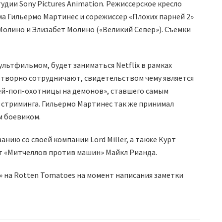
удии Sony Pictures Animation. Режиссерское кресло
а Гильермо Мартинес и сорежиссер «Плохих парней 2»
олино и Элизабет Молино («Великий Север»). Съемки
ультфильмом, будет заниматься Netflix в рамках
отворно сотрудничают, свидетельством чему является
ей-поп-охотницы на демонов», ставшего самым
 стриминга. Гильермо Мартинес так же принимал
м боевиком.
нию со своей компании Lord Miller, а также Курт
ст «Митчеллов против машин» Майкл Рианда.
 на Rotten Tomatoes на момент написания заметки