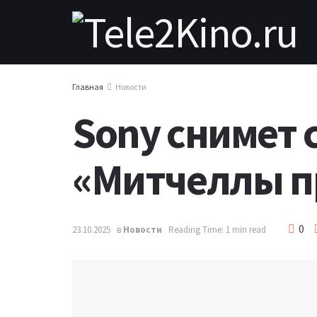
Главная
Новости
Sony снимет
«Митчеллы п
0
23.10.2025
в
Новости
Reading Time: 1 min read