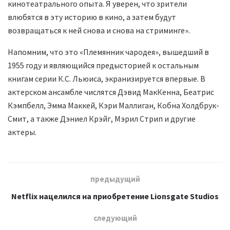
кинотеатрального опыта. Я уверен, что зрители
влюбятся в эту историю в кино, а затем будут
возвращаться к ней снова и снова на стриминге».
Напомним, что это «Племянник чародея», вышедший в
1955 году и являющийся предысторией к остальным
книгам серии К.С. Льюиса, экранизируется впервые. В
актерском ансамбле числятся Дэвид МакКенна, Беатрис
Кэмпбелл, Эмма Маккей, Кэри Маллиган, Кобна Холдбрук-
Смит, а также Дэниел Крэйг, Мэрил Стрип и другие
актеры.
предыдущий
Netflix нацелился на приобретение Lionsgate Studios
следующий