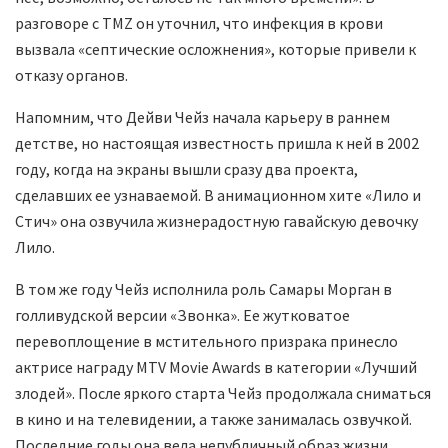
разговоре с TMZ он уточнил, что инфекция в крови
вызвала «септические осложнения», которые привели к
отказу органов.
Напомним, что Дейви Чейз начала карьеру в раннем
детстве, но настоящая известность пришла к ней в 2002
году, когда на экраны вышли сразу два проекта,
сделавших ее узнаваемой. В анимационном хите «Лило и
Стич» она озвучила жизнерадостную гавайскую девочку
Лило.
В том же году Чейз исполнила роль Самары Морган в
голливудской версии «Звонка». Ее жутковатое
перевоплощение в мстительного призрака принесло
актрисе награду MTV Movie Awards в категории «Лучший
злодей». После яркого старта Чейз продолжала сниматься
в кино и на телевидении, а также занималась озвучкой.
Последние годы она вела непубличный образ жизни.