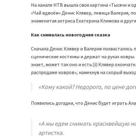
На канале НТВ вышла своя картина «Тысячи и од
«Чай вдвоём» Денис Клявер, певица Валерия, 
знаменитая актриса Екатерина Климова и други
Как снималась новогодняя сказка
Сначала Денис Клявер и Валерия похвастались п
сценические костюмы и держат на руках ковры.
знает, может так оно и есть:))) Клявер оконча
распродаже ковров», намекнув на скорый выход
«Кому какой? Недорого, по цене дог
Появились догадки, что Денис будет играть Ала
«А мы едем снимать красивейшую н
артистка.