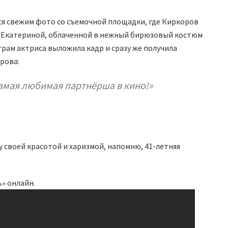
я свежим фото со съемочной площадки, где Киркоров
 с Екатериной, облаченной в нежный бирюзовый костюм
грам актриса выложила кадр и сразу же получила
рова:
самая любимая партнёрша в кино!»
 своей красотой и харизмой, напомню, 41-летняя
» онлайн.