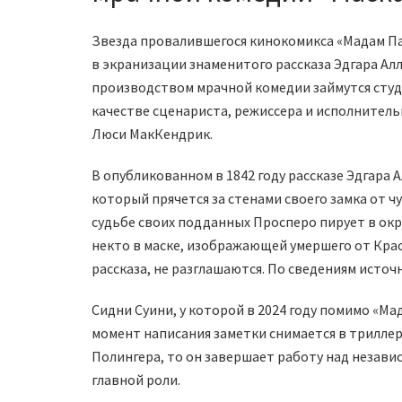
Звезда провалившегося кинокомикса «Мадам Па
в экранизации знаменитого рассказа Эдгара Ал
производством мрачной комедии займутся студии
качестве сценариста, режиссера и исполнитель
Люси МакКендрик.
В опубликованном в 1842 году рассказе Эдгара
который прячется за стенами своего замка от ч
судьбе своих подданных Просперо пирует в окр
некто в маске, изображающей умершего от Кра
рассказа, не разглашаются. По сведениям источ
Сидни Суини, у которой в 2024 году помимо «М
момент написания заметки снимается в триллер
Полингера, то он завершает работу над незав
главной роли.