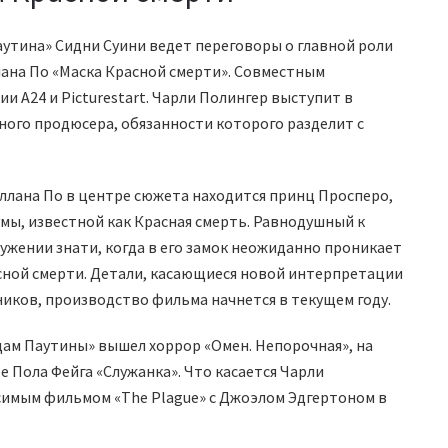
утина» Сидни Суини ведет переговоры о главной роли
лана По «Маска Красной смерти». Совместным
 A24 и Picturestart. Чарли Полингер выступит в
ного продюсера, обязанности которого разделит с
 Аллана По в центре сюжета находится принц Просперо,
умы, известной как Красная смерть. Равнодушный к
ужении знати, когда в его замок неожиданно проникает
сной смерти. Детали, касающиеся новой интерпретации
ников, производство фильма начнется в текущем году.
адам Паутины» вышел хоррор «Омен. Непорочная», на
е Пола Фейга «Служанка». Что касается Чарли
исимым фильмом «The Plague» с Джоэлом Эдгертоном в