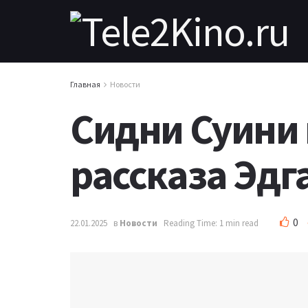
Главная
Новости
Сидни Суини
рассказа Эдг
0
22.01.2025
в
Новости
Reading Time: 1 min read