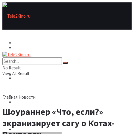
Актеры
Актеры
Рецензии/трейлеры
No Result
View All Result
Рецензии/трейлеры
Подборки
Шоу бизнес
Главная
Новости
Подборки
Шоураннер «Что, если?»
Новости
экранизирует сагу о Котах-
Шоу бизнес