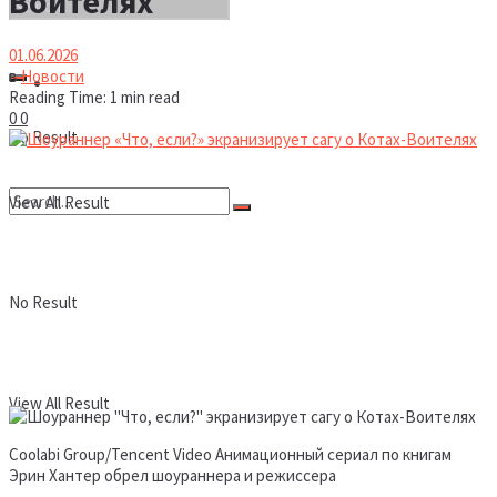
Воителях
01.06.2026
в
Новости
Новости
Reading Time: 1 min read
0
0
No Result
View All Result
No Result
View All Result
Coolabi Group/Tencent Video Анимационный сериал по книгам
Эрин Хантер обрел шоураннера и режиссера