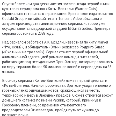
Спустя более чем два десятилетия после выхода первой книги
культовая серия романов «Коты-Воители» (Warrior Cats)
официально готовится к экранизации. Британское издательство
Coolabi Group и китайский гигант Tencent Video объявили о
запуске производства анимационного сериала, которое уже
осуществляется мадридской студией El Guiri Studios. Премьера
сериала состоится в 2028 году.
Над сериалом работают A.К. Брэдли, известная по хиту Marvel
«Что, если?», и обладатель «Эмми» режиссер Родриго Блаас
(«Охотники на троллей»). Сериал станет первой официальной
анимационной адаптацией романов команды писателей,
работающих под псевдонимом Эрин Хантер, которые разошлись
по миру тиражом более 90 миллионов копий и переведены на 38
языков.
В основу сериала «Котов-Воителей» ляжет первый цикл саги
«Коты-Воители: Начало пророчеств». Зрители увидят эпопею о
грозных кланах одичавших котов, сражающихся за честь,
территорию и веру в Звездных предков. Сюжет строится вокруг
домашнего котенка по имени Рыжик, который, примкнув к
Грозовому племени, со временем становится его
предводителем Огнезвездом, пройдя путь от чужака до
великого воина.