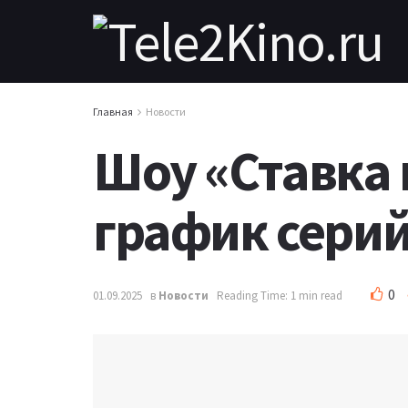
Главная
Новости
Шоу «Ставка 
график серий
0
01.09.2025
в
Новости
Reading Time: 1 min read