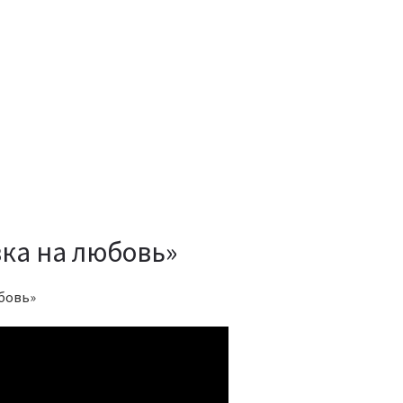
вка на любовь»
бовь»