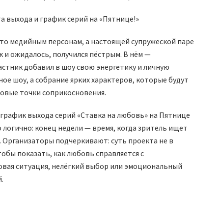
сто медийным персонам, а настоящей супружеской паре
к и ожидалось, получился пёстрым. В нём —
стник добавил в шоу свою энергетику и личную
е шоу, а собрание ярких характеров, которые будут
новые точки соприкосновения.
о график выхода серий «Ставка на любовь» на Пятнице
 логично: конец недели — время, когда зритель ищет
 Организаторы подчеркивают: суть проекта не в
тобы показать, как любовь справляется с
вая ситуация, нелёгкий выбор или эмоциональный
.