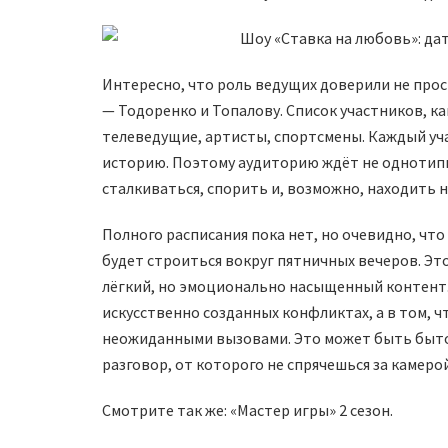
Интересно, что роль ведущих доверили не про
— Тодоренко и Топалову. Список участников, ка
телеведущие, артисты, спортсмены. Каждый уча
историю. Поэтому аудиторию ждёт не однотипно
сталкиваться, спорить и, возможно, находить 
Полного расписания пока нет, но очевидно, чт
будет строиться вокруг пятничных вечеров. Это
лёгкий, но эмоционально насыщенный контент.
искусственно созданных конфликтах, а в том, ч
неожиданными вызовами. Это может быть быто
разговор, от которого не спрячешься за камерой
Смотрите так же: «Мастер игры» 2 сезон.