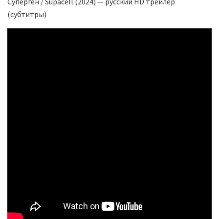
Суперген / Supacell (2024) — русский HD трейлер
(субтитры)