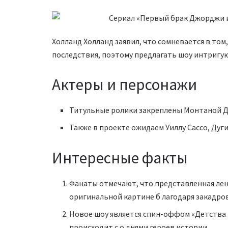
Холланд Холланд заявил, что сомневается в том
последствия, поэтому предлагать шоу интригую
Актеры и персонажи
Титульные ролики закреплены Монтаной Д
Также в проекте ожидаем Уиллу Сассо, Дуги
Интересные факты
Фанаты отмечают, что представленная лен
оригинальной картине б лагодаря закадров
Новое шоу является спин-оффом «Детства 
происходит с о днями героев истории.