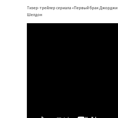
Тизер-трейлер сериала «Первый брак Джорджи 
Шелдон