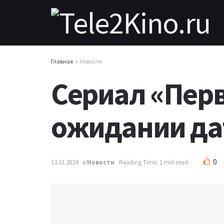
Главная
Новости
Сериал «Пер
ожидании да
0
13.11.2024
в
Новости
Reading Time: 1 min read