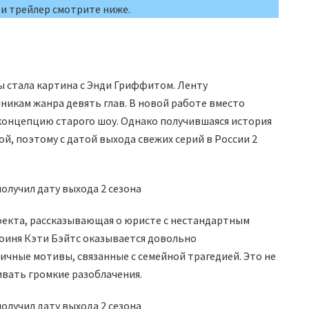
 и трейлер смотрите ниже.
мы стала картина с Энди Гриффитом. Ленту
нникам жанра девять глав. В новой работе вместо
 концепцию старого шоу. Однако получившаяся история
й, поэтому с датой выхода свежих серий в России 2
роекта, рассказывающая о юристе с нестандартным
роиня Кэти Бэйтс оказывается довольно
чные мотивы, связанные с семейной трагедией. Это не
ивать громкие разоблачения.