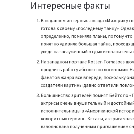
Интересные факты
В недавнем интервью звезда «Мизери» утв
готова к своему «последнему танцу». Одна
определенно, поменяла планы, потому что
приятно удивила большая тайна, проходящая
уходе на заслуженный отдых исполнительн
На западном портале Rotten Tomatoes шоу
продлить работу абсолютно логичными. На
фанатов жанра все впереди, поскольку она
создатели картины давно ответили поклонн
Большинство зрителей помнят Бейтс по «Т
актрисы очень внушительный и достойный
исполнительницы в «Американской истории
колоритных героинь. Кстати, актриса явл
взволнована полученным приглашением сня