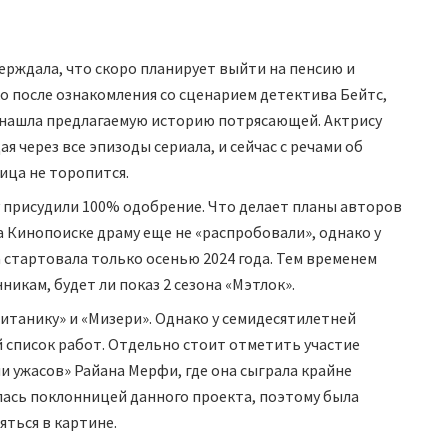
ерждала, что скоро планирует выйти на пенсию и
ко после ознакомления со сценарием детектива Бейтс,
 нашла предлагаемую историю потрясающей. Актрису
 через все эпизоды сериала, и сейчас с речами об
ица не торопится.
 присудили 100% одобрение. Что делает планы авторов
 Кинопоиске драму еще не «распробовали», однако у
 стартовала только осенью 2024 года. Тем временем
икам, будет ли показ 2 сезона «Мэтлок».
итанику» и «Мизери». Однако у семидесятилетней
 список работ. Отдельно стоит отметить участие
 ужасов» Райана Мерфи, где она сыграла крайне
ялась поклонницей данного проекта, поэтому была
ться в картине.