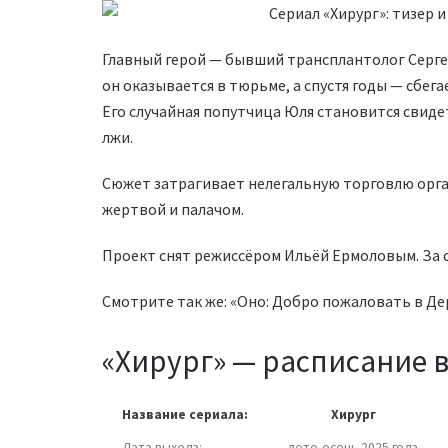
Главный герой — бывший трансплантолог Серге
он оказывается в тюрьме, а спустя годы — сбег
Его случайная попутчица Юля становится свиде
лжи.
Сюжет затрагивает нелегальную торговлю орг
жертвой и палачом.
Проект снят режиссёром Ильёй Ермоловым. За 
Смотрите так же: «Оно: Добро пожаловать в Дер
«Хирург» — расписание в
Название сериала:
Хирург
Дата выхода:
лето-осень 2025 года