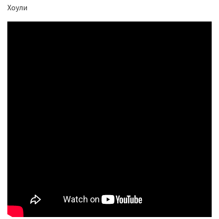
Хоули