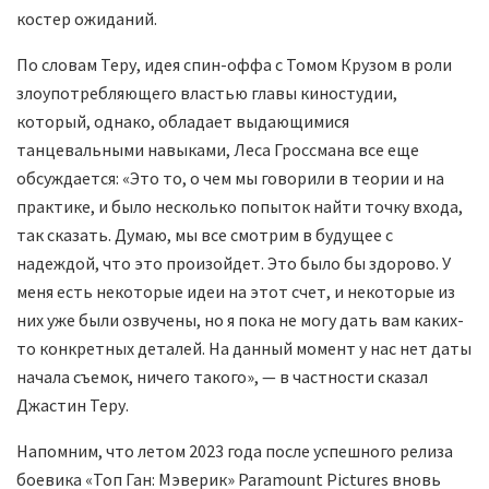
костер ожиданий.
По словам Теру, идея спин-оффа с Томом Крузом в роли
злоупотребляющего властью главы киностудии,
который, однако, обладает выдающимися
танцевальными навыками, Леса Гроссмана все еще
обсуждается: «Это то, о чем мы говорили в теории и на
практике, и было несколько попыток найти точку входа,
так сказать. Думаю, мы все смотрим в будущее с
надеждой, что это произойдет. Это было бы здорово. У
меня есть некоторые идеи на этот счет, и некоторые из
них уже были озвучены, но я пока не могу дать вам каких-
то конкретных деталей. На данный момент у нас нет даты
начала съемок, ничего такого», — в частности сказал
Джастин Теру.
Напомним, что летом 2023 года после успешного релиза
боевика «Топ Ган: Мэверик» Paramount Pictures вновь