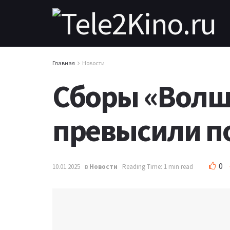
Главная
Новости
Сборы «Волш
превысили п
0
10.01.2025
в
Новости
Reading Time: 1 min read