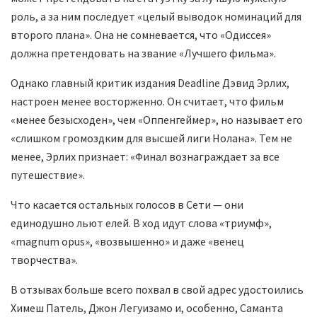
роль, а за ним последует «целый выводок номинаций для
второго плана». Она не сомневается, что «Одиссея»
должна претендовать на звание «Лучшего фильма».
Однако главный критик издания Deadline Дэвид Эрлих,
настроен менее восторженно. Он считает, что фильм
«менее безысходен», чем «Оппенгеймер», но называет его
«слишком громоздким для высшей лиги Нолана». Тем не
менее, Эрлих признает: «Финал вознаграждает за все
путешествие».
Что касается остальных голосов в Сети — они
единодушно льют елей. В ход идут слова «триумф»,
«magnum opus», «возвышенно» и даже «венец
творчества».
В отзывах больше всего похвал в свой адрес удостоились
Химеш Патель, Джон Легуизамо и, особенно, Саманта