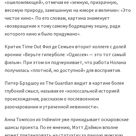
«ошеломляющей», отмечая ее «земную, призрачную,
весомую природу, замешанную на юморе и величии»: «Это
чистое кино». По его словам, картина знаменует
«возвращение к тому самому бодрящему экшну, ради
которого кино и было придумано».
Критик Time Out Фил де Семьен вторит коллеге с долей
иронии: «Верьте гиперболе: «Одиссея» — это тот самый
фильм». При этом он подчеркивает, что работа Нолана
получилась «плотной, но доступной» для восприятия.
Питер Брэдшоу из The Guardian видит в картине более
глубокий смысл, называя ее «колоссальной историей
происхождения, рассказом о послевоенном
разочаровании и утраченной невинности».
Анна Томпсон из Indiewire уже прикидывает оскаровские
шансы проекта. По ее мнению, Мэтт Дэймон вполне
может претендовать на статуэтку за лучшую мужскую