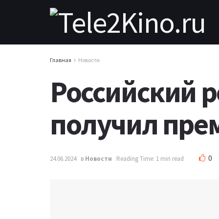
Главная
Новости
Российский р
получил пре
0
24.06.2024
в
Новости
Reading Time: 1 min read