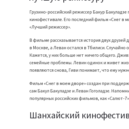
Грузино-российский режиссер Бакур Бакуладзе
кинофестивале. Его последний фильм «Снег в 
«Лучший режиссер».
В фильме рассказывается история двух друзей 
в Москве, а Леван остался в Тбилиси. Случайно 
Кажется, у них больше нет ничего общего. Джи
семейные проблемы. Левин одинок и живет жиз
появляются снова, Гиви понимает, что ему нужн
Фильм «Снег в моем дворе» создан при поддер
сам Бакул Бакуладзе и Леван Гоголадзе. Напомн
популярных российских фильмов, как «Салют-7»
Шанхайский кинофестива