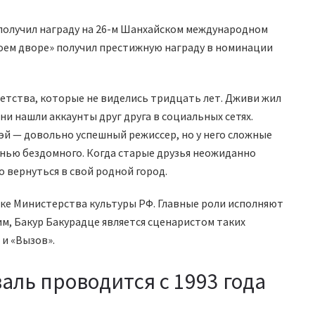
 получил награду на 26-м Шанхайском международном
моем дворе» получил престижную награду в номинации
детства, которые не виделись тридцать лет. Дживи жил
они нашли аккаунты друг друга в социальных сетях.
вэй — довольно успешный режиссер, но у него сложные
нью бездомного. Когда старые друзья неожиданно
о вернуться в свой родной город.
жке Министерства культуры РФ. Главные роли исполняют
им, Бакур Бакурадце является сценаристом таких
 и «Вызов».
ль проводится с 1993 года