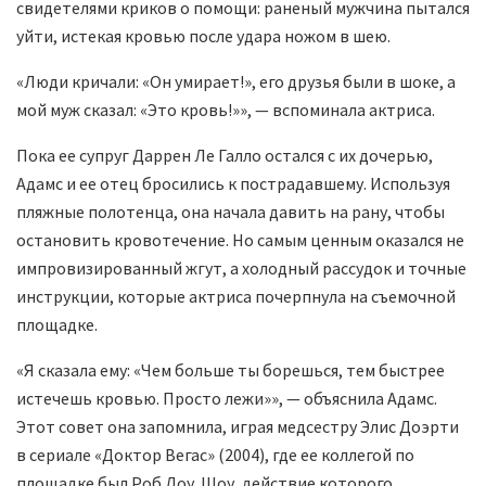
свидетелями криков о помощи: раненый мужчина пытался
уйти, истекая кровью после удара ножом в шею.
«Люди кричали: «Он умирает!», его друзья были в шоке, а
мой муж сказал: «Это кровь!»», — вспоминала актриса.
Пока ее супруг Даррен Ле Галло остался с их дочерью,
Адамс и ее отец бросились к пострадавшему. Используя
пляжные полотенца, она начала давить на рану, чтобы
остановить кровотечение. Но самым ценным оказался не
импровизированный жгут, а холодный рассудок и точные
инструкции, которые актриса почерпнула на съемочной
площадке.
«Я сказала ему: «Чем больше ты борешься, тем быстрее
истечешь кровью. Просто лежи»», — объяснила Адамс.
Этот совет она запомнила, играя медсестру Элис Доэрти
в сериале «Доктор Вегас» (2004), где ее коллегой по
площадке был Роб Лоу. Шоу, действие которого