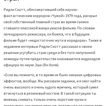
Ридли Скотт, обессмертивший себя научно-
фантастическим хоррором «Чужой» 1979 года, раскрыл
свой собственный главный страх во время съемок
ставшего классикой жанра ужасов фильма. По словам
легендарного режиссера, он боялся, что в будущем
фильме будет «недостаточно жути в коридорах». Также в
недавнем интервью Ридли Скотт рассказал о своем
решении усугубить страх среди и без того напуганной
команды путем предательства оказавшегося андроидом
офицера по науке Эша (Ян Холм).
«Если вы помните, в то время не было никаких цифровых
эффектов, вообще. Мы рисовали задники, и я смог найти
очень высокого и очень худого мужчину, который сумел
втиснуться в резиновый костюм. В такой ситуации ты
можешь снимать только очень короткие куски и
показывать как можно меньше, потому что на самом деле