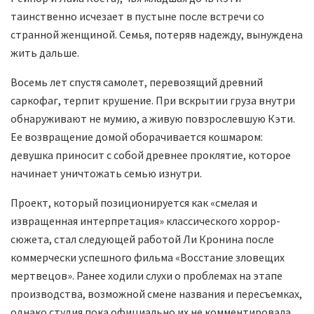
таинственно исчезает в пустыне после встречи со
странной женщиной. Семья, потеряв надежду, вынуждена
жить дальше.
Восемь лет спустя самолет, перевозящий древний
саркофаг, терпит крушение. При вскрытии груза внутри
обнаруживают не мумию, а живую повзрослевшую Кэти.
Ее возвращение домой оборачивается кошмаром:
девушка приносит с собой древнее проклятие, которое
начинает уничтожать семью изнутри.
Проект, который позиционируется как «смелая и
извращенная интерпретация» классического хоррор-
сюжета, стал следующей работой Ли Кронина после
коммерчески успешного фильма «Восстание зловещих
мертвецов». Ранее ходили слухи о проблемах на этапе
производства, возможной смене названия и пересъемках,
однако студия пока официально их не комментировала.