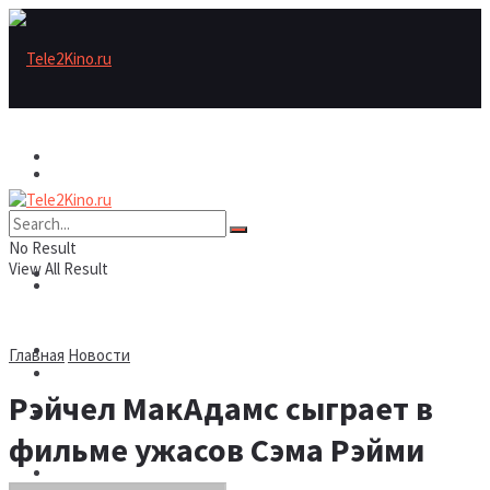
Актеры
Актеры
Рецензии/трейлеры
No Result
View All Result
Рецензии/трейлеры
Подборки
Шоу бизнес
Главная
Новости
Подборки
Рэйчел МакАдамс сыграет в
Новости
фильме ужасов Сэма Рэйми
Шоу бизнес